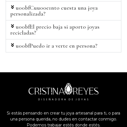
u00bfCuu00e1nto cuesta una joya
personalizada?
u00bfEl precio baja si aporto joyas
recicladas?
u00bfPuedo ir a verte en persona?
Si estás pensando en crear tu joya artesanal para ti, o para
una persona querida, no dudes en contactar conmigo.
Podemos trabajar estés donde estés.