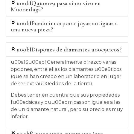
u00bfQuu00e9 pasa si no vivo en
Mu00e1laga?
u00bfPuedo incorporar joyas antiguas a
una nueva pieza?
u00bfDispones de diamantes u00e9ticos?
u00a1Su00ed! Generalmente ofrezco varias
opciones, entre ellas los diamantes u00e9ticos
(que se han creado en un laboratorio en lugar
de ser extrau00eddos de la tierra).
Debes tener en cuentra que sus propiedades
fu00edsicas y quu00edmicas son iguales a las
de un diamante natural, pero su precio es muy
inferior.
u00bfCuu00e1nto cuesta una joya