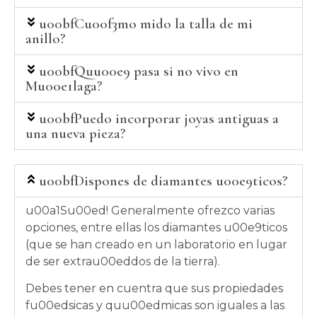
u00bfCu00f3mo mido la talla de mi
anillo?
u00bfQuu00e9 pasa si no vivo en
Mu00e1laga?
u00bfPuedo incorporar joyas antiguas a
una nueva pieza?
u00bfDispones de diamantes u00e9ticos?
u00a1Su00ed! Generalmente ofrezco varias
opciones, entre ellas los diamantes u00e9ticos
(que se han creado en un laboratorio en lugar
de ser extrau00eddos de la tierra).
Debes tener en cuentra que sus propiedades
fu00edsicas y quu00edmicas son iguales a las